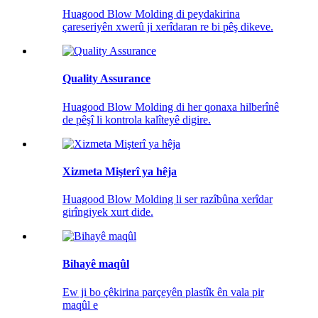
Huagood Blow Molding di peydakirina
çareseriyên xwerû ji xerîdaran re bi pêş dikeve.
Quality Assurance
Huagood Blow Molding di her qonaxa hilberînê
de pêşî li kontrola kalîteyê digire.
Xizmeta Mişterî ya hêja
Huagood Blow Molding li ser razîbûna xerîdar
girîngiyek xurt dide.
Bihayê maqûl
Ew ji bo çêkirina parçeyên plastîk ên vala pir
maqûl e