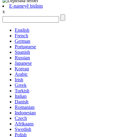
E-nameyê bişînin
x
English
French
German
Portuguese
Spanish
Russian
Japanese
Korean
Arabic
Irish
Greek
Turkish
Italian
Danish
Romanian
Indonesian
Czech
Afrikaans
Swedish
Polish