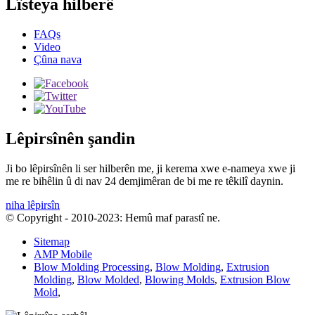
Lîsteya hilberê
FAQs
Video
Çûna nava
Lêpirsînên şandin
Ji bo lêpirsînên li ser hilberên me, ji kerema xwe e-nameya xwe ji
me re bihêlin û di nav 24 demjimêran de bi me re têkilî daynin.
niha lêpirsîn
© Copyright - 2010-2023: Hemû maf parastî ne.
Sitemap
AMP Mobile
Blow Molding Processing
,
Blow Molding
,
Extrusion
Molding
,
Blow Molded
,
Blowing Molds
,
Extrusion Blow
Mold
,