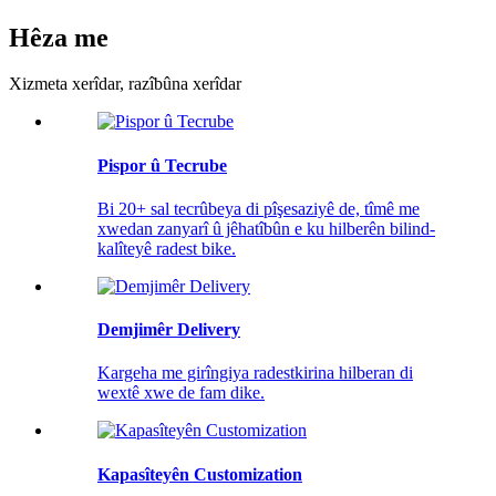
Hêza me
Xizmeta xerîdar, razîbûna xerîdar
Pispor û Tecrube
Bi 20+ sal tecrûbeya di pîşesaziyê de, tîmê me
xwedan zanyarî û jêhatîbûn e ku hilberên bilind-
kalîteyê radest bike.
Demjimêr Delivery
Kargeha me girîngiya radestkirina hilberan di
wextê xwe de fam dike.
Kapasîteyên Customization