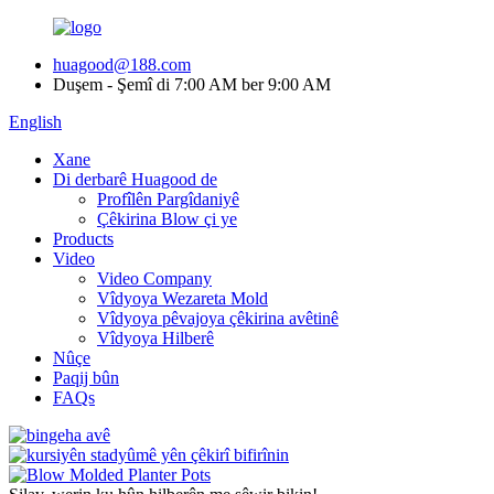
huagood@188.com
Duşem - Şemî di 7:00 AM ber 9:00 AM
English
Xane
Di derbarê Huagood de
Profîlên Pargîdaniyê
Çêkirina Blow çi ye
Products
Video
Video Company
Vîdyoya Wezareta Mold
Vîdyoya pêvajoya çêkirina avêtinê
Vîdyoya Hilberê
Nûçe
Paqij bûn
FAQs