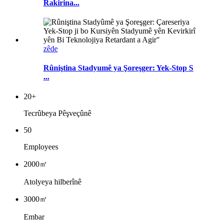
Rakirina...
zêde
Rûniştina Stadyumê ya Şoreşger: Yek-Stop S
...
20
+
Tecrûbeya Pêşveçûnê
50
Employees
2000
㎡
Atolyeya hilberînê
3000
㎡
Embar