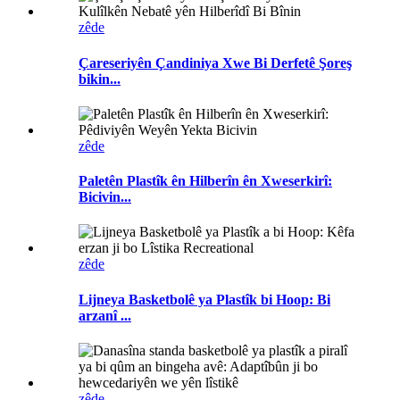
zêde
Çareseriyên Çandiniya Xwe Bi Derfetê Şoreş
bikin...
zêde
Paletên Plastîk ên Hilberîn ên Xweserkirî:
Bicivin...
zêde
Lijneya Basketbolê ya Plastîk bi Hoop: Bi
arzanî ...
zêde