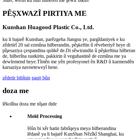
Silav, werin ku hûn hilberên me şêwir bikin!
PÊŞXWAZÎ PIRTIYA ME
Kunshan Huagood Plastic Co., Ltd.
ku li bajarê Kunshan, parêzgeha Jiangsu ye, pargîdaniyek e ku
zêdetirî 20 sal ezmûna hilberandin, pêşkeftin û rêveberiyê heye di
pîşesaziya çespandina qulikê de.Di sêwirandin û pêşkeftina hilberan
de, hilberîna rastkirin, pakkirin û veguhastinê de ezmûna me ya
dewlemend heye.Tîmên me yên profesyonel ên R&D û karmendên
karsaziya navneteweyî hene.
zêdetir bibînin
paqij bûn
doza me
lêkolîna doza me nîşan dide
Mold Processing
Hûn bi xêr hatin fabrîqeya meya hilberandina
lêdanê ya li bajarê KunShan Nêzîkî Shanghai, ku