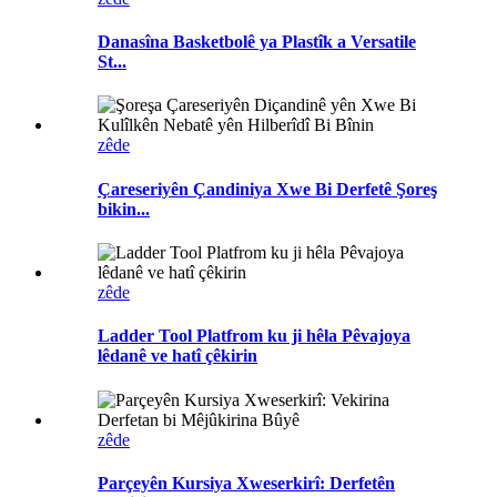
Danasîna Basketbolê ya Plastîk a Versatile
St...
zêde
Çareseriyên Çandiniya Xwe Bi Derfetê Şoreş
bikin...
zêde
Ladder Tool Platfrom ku ji hêla Pêvajoya
lêdanê ve hatî çêkirin
zêde
Parçeyên Kursiya Xweserkirî: Derfetên