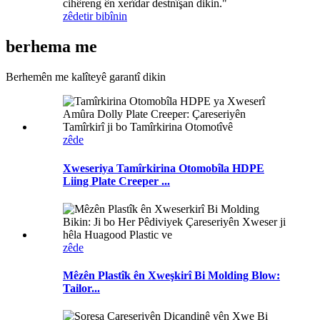
cihêreng ên xerîdar destnîşan dikin."
zêdetir bibînin
berhema me
Berhemên me kalîteyê garantî dikin
zêde
Xweseriya Tamîrkirina Otomobîla HDPE
Liing Plate Creeper ...
zêde
Mêzên Plastîk ên Xweşkirî Bi Molding Blow:
Tailor...