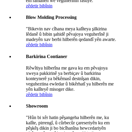
em ramanên we veguherînin rastiyê.
zêdetir bibînin
Blow Molding Processing
"Bikevin nav cîhana meya kalîteya şilkirina
lêdanê û bibin şahidê pêvajoya veguherînê ji
madeyên xav berbi hilberên qedandî yên awarte.
zêdetir bibînin
Barkirina Contianer
Rêwîtiya hilberîna me gava ku em pêvajoya
xweya pakkirinê ya berbiçav û barkirina
konteynerê ya bêkêmasî destnîşan dikin,
veguheztina ewledar û bikêrhatî ya hilberên me
yên kalîteyê misoger dike.
zêdetir bibînin
Showroom
"Hûn bi xêr hatin pêşangeha hilberên me, ku
kalîte, pirrengî, û cûrbecûr çareseriyên ku em
pêşkêş dikin ji bo bicîhanîna hewcedariyên